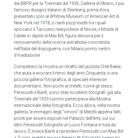
dai BBPR per la Triennale del 1936; Galleria di Milano, il più
famoso disegno italiano di Steinberg, prima d’ora
presentato solo al Whitney Museum of American Art di
New York nel 1978, e i tanti pezzi inediti tra i quali
spiccano il Taccuino newyorkese di Nivola, il Mobile di
Calder e i dipinti di Max Bill, figura decisiva per il
rinnovamento della ricerca astrattista-concretista
nell’Italia del dopoguerra, con Milano primo centro
d’irradiazione.
Completano la mostra un ritratto del jazzista Chet Baker,
che aiuta a evocare il ritmo degli anni Cinquanta, e una
piccola galleria fotografica, di speciale interesse
documentario. Non pochi architetti, come gli stessi
Peressutti e Banfi, sono stati eccellenti fotografi: già alla
Triennale del 1933 il primo partecipava alla Mostra
internazionale della fotografia. Ecco allora, nella nostra
galleria, le immagini degli “omoni” di Melotti appena fatti,
pronti per essere esposti nel Palazzo dell’Arte, sul cui
tetto Peressutti fotografa un Lucio Fontana in tuta da
lavoro. È invece Banfi a riprendere Peressutti con Max Bill
a Zurigo, mentre ancora Peressutti fotografa il negozio