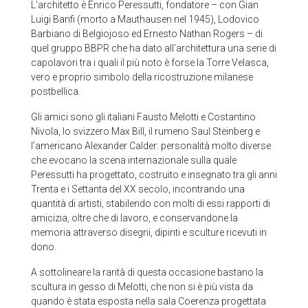
L’architetto è Enrico Peressutti, fondatore – con Gian
Luigi Banfi (morto a Mauthausen nel 1945), Lodovico
Barbiano di Belgiojoso ed Ernesto Nathan Rogers – di
quel gruppo BBPR che ha dato all’architettura una serie di
capolavori tra i quali il più noto è forse la Torre Velasca,
vero e proprio simbolo della ricostruzione milanese
postbellica.
Gli amici sono gli italiani Fausto Melotti e Costantino
Nivola, lo svizzero Max Bill, il rumeno Saul Steinberg e
l’americano Alexander Calder: personalità molto diverse
che evocano la scena internazionale sulla quale
Peressutti ha progettato, costruito e insegnato tra gli anni
Trenta e i Settanta del XX secolo, incontrando una
quantità di artisti, stabilendo con molti di essi rapporti di
amicizia, oltre che di lavoro, e conservandone la
memoria attraverso disegni, dipinti e sculture ricevuti in
dono.
A sottolineare la rarità di questa occasione bastano la
scultura in gesso di Melotti, che non si è più vista da
quando è stata esposta nella sala Coerenza progettata