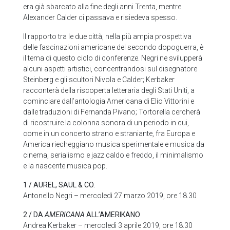
era già sbarcato alla fine degli anni Trenta, mentre
Alexander Calder ci passava e risiedeva spesso.
Il rapporto tra le due città, nella più ampia prospettiva
delle fascinazioni americane del secondo dopoguerra, è
il tema di questo ciclo di conferenze. Negri ne svilupperà
alcuni aspetti artistici, concentrandosi sul disegnatore
Steinberg e gli scultori Nivola e Calder; Kerbaker
racconterà della riscoperta letteraria degli Stati Uniti, a
cominciare dall’antologia Americana di Elio Vittorini e
dalle traduzioni di Fernanda Pivano; Tortorella cercherà
di ricostruire la colonna sonora di un periodo in cui,
come in un concerto strano e straniante, fra Europa e
America riecheggiano musica sperimentale e musica da
cinema, serialismo e jazz caldo e freddo, il minimalismo
e la nascente musica pop.
1 / AUREL, SAUL & CO.
Antonello Negri – mercoledì 27 marzo 2019, ore 18.30
2 / DA
AMERICANA
ALL’AMERIKANO
Andrea Kerbaker – mercoledì 3 aprile 2019, ore 18.30