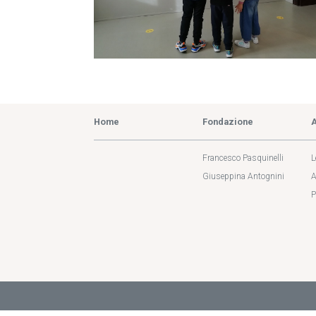
Home
Fondazione
Francesco Pasquinelli
L
Giuseppina Antognini
A
P