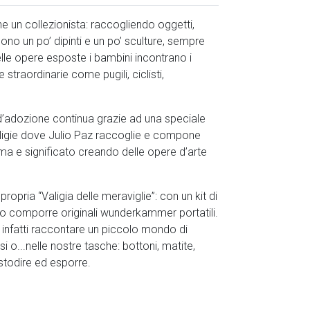
e un collezionista: raccogliendo oggetti,
sono un po’ dipinti e un po’ sculture, sempre
elle opere esposte i bambini incontrano i
straordinarie come pugili, ciclisti,
e d’adozione continua grazie ad una speciale
valigie dove Julio Paz raccoglie e compone
rma e significato creando delle opere d’arte
ropria “Valigia delle meraviglie”: con un kit di
ono comporre originali wunderkammer portatili.
 infatti raccontare un piccolo mondo di
si o...nelle nostre tasche: bottoni, matite,
ustodire ed esporre.