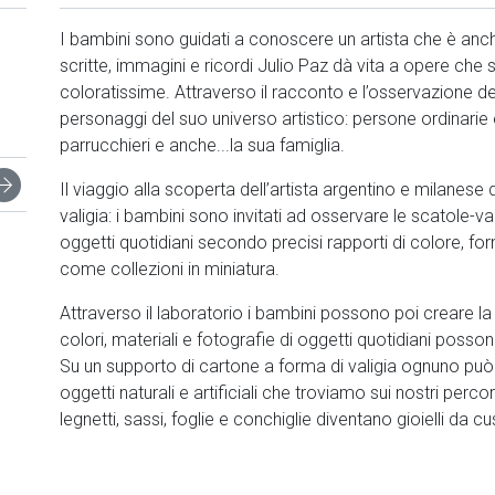
I bambini sono guidati a conoscere un artista che è anch
scritte, immagini e ricordi Julio Paz dà vita a opere che 
coloratissime. Attraverso il racconto e l’osservazione d
personaggi del suo universo artistico: persone ordinarie e 
parrucchieri e anche...la sua famiglia.
Il viaggio alla scoperta dell’artista argentino e milanes
valigia: i bambini sono invitati ad osservare le scatole-
oggetti quotidiani secondo precisi rapporti di colore, fo
come collezioni in miniatura.
Attraverso il laboratorio i bambini possono poi creare la p
colori, materiali e fotografie di oggetti quotidiani poss
Su un supporto di cartone a forma di valigia ognuno può
oggetti naturali e artificiali che troviamo sui nostri percor
legnetti, sassi, foglie e conchiglie diventano gioielli da c