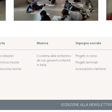
Arte
Musica
Impegno sociale
e collezioni
Il sistema delle orchestre e
Progetti in corso
dei cori giovanili e infantili
rchivio mostre
Progetti terminati
in Italia
rossima mostra
Associazioni e territorio
ISCRIZIONE ALLA NEWSLETTER